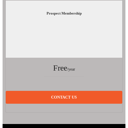
s
p
Prospect Membership
a
n
a
d
e
Free
/year
CONTACT US